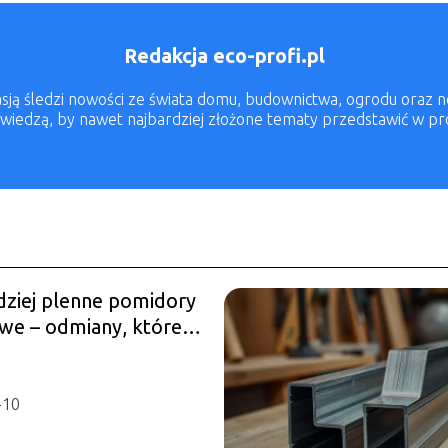
Redakcja eco-profi.pl
pasją śledzi nowości ze świata domu, budownictwa, ogrodu oraz
ę wiedzą, by nawet najbardziej złożone tematy przedstawić w pr
dziej plenne pomidory
we – odmiany, które
wybrać
-10