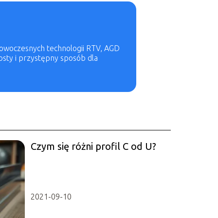
 nowoczesnych technologii RTV, AGD
osty i przystępny sposób dla
Czym się różni profil C od U?
2021-09-10