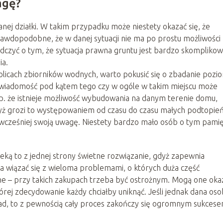
agę?
nej działki. W takim przypadku może niestety okazać się, że
awdopodobne, że w danej sytuacji nie ma po prostu możliwości
dczyć o tym, że sytuacja prawna gruntu jest bardzo skompliko
ia.
okolicach zbiorników wodnych, warto pokusić się o zbadanie pozi
a wiadomość pod kątem tego czy w ogóle w takim miejscu może
np. że istnieje możliwość wybudowania na danym terenie domu,
yż grozi to występowaniem od czasu do czasu małych podtopień
wcześniej swoją uwagę. Niestety bardzo mało osób o tym pamię
eką to z jednej strony świetne rozwiązanie, gdyż zapewnia
a wiązać się z wieloma problemami, o których duża część
wne – przy takich zakupach trzeba być ostrożnym. Mogą one oka
órej zdecydowanie każdy chciałby uniknąć. Jeśli jednak dana os
rad, to z pewnością cały proces zakończy się ogromnym sukcese