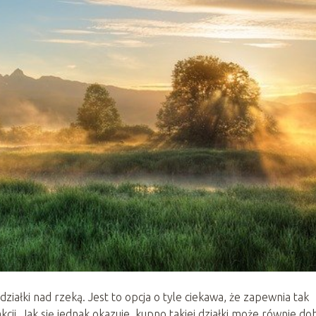
ziałki nad rzeką. Jest to opcja o tyle ciekawa, że zapewnia tak
ji. Jak się jednak okazuje, kupno takiej działki może równie do