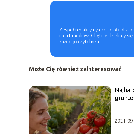
Zespół redakcyjny eco-profi.pl z 
i multimediów. Chętnie dzielimy si
każdego czytelnika.
Może Cię również zainteresować
Najbar
grunto
warto 
2021-09