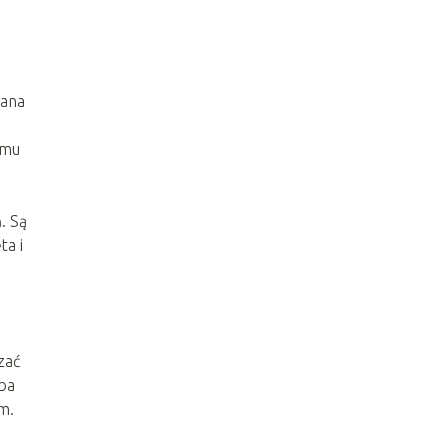
wana
omu
. Są
ta i
zać
oba
m.