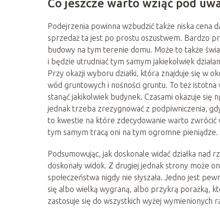
Co jeszcze warto wziąć pod uw
Podejrzenia powinna wzbudzić także niska cena da
sprzedaż ta jest po prostu oszustwem. Bardzo pr
budowy na tym terenie domu. Może to także świa
i będzie utrudniać tym samym jakiekolwiek działan
Przy okazji wyboru działki, która znajduje się w 
wód gruntowych i nośności gruntu. To też istotn
stanąć jakikolwiek budynek. Czasami okazuje się 
jednak trzeba zrezygnować z podpiwniczenia, gd
to kwestie na które zdecydowanie warto zwrócić 
tym samym tracą oni na tym ogromne pieniądze.
Podsumowując, jak doskonale widać działka nad rz
doskonały widok. Z drugiej jednak strony może on
społeczeństwa nigdy nie słyszała. Jedno jest pe
się albo wielką wygraną, albo przykrą porażką, kt
zastosuje się do wszystkich wyżej wymienionych 