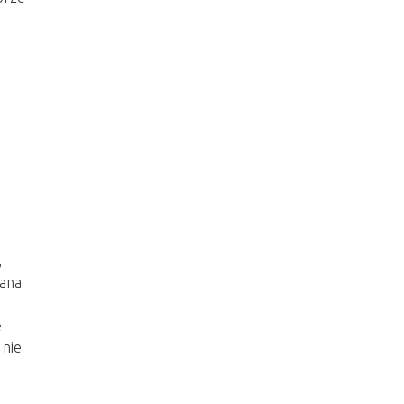
,
wana
e
 nie