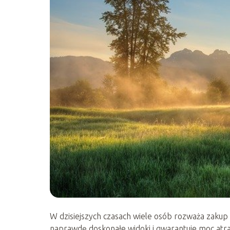
W dzisiejszych czasach wiele osób rozważa zakup d
naprawdę doskonałe widoki i gwarantuje moc atrakc