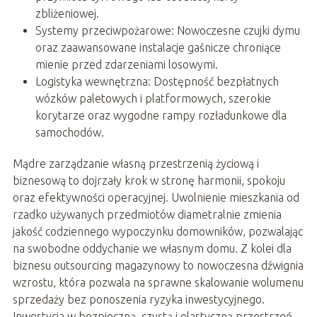
zbliżeniowej.
Systemy przeciwpożarowe: Nowoczesne czujki dymu
oraz zaawansowane instalacje gaśnicze chroniące
mienie przed zdarzeniami losowymi.
Logistyka wewnętrzna: Dostępność bezpłatnych
wózków paletowych i platformowych, szerokie
korytarze oraz wygodne rampy rozładunkowe dla
samochodów.
Mądre zarządzanie własną przestrzenią życiową i
biznesową to dojrzały krok w stronę harmonii, spokoju
oraz efektywności operacyjnej. Uwolnienie mieszkania od
rzadko używanych przedmiotów diametralnie zmienia
jakość codziennego wypoczynku domowników, pozwalając
na swobodne oddychanie we własnym domu. Z kolei dla
biznesu outsourcing magazynowy to nowoczesna dźwignia
wzrostu, która pozwala na sprawne skalowanie wolumenu
sprzedaży bez ponoszenia ryzyka inwestycyjnego.
Inwestycja w bezpieczną, czystą i elastyczną przestrzeń