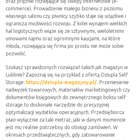
oraz prężnie rozwijające się sklepy internetowe (e-
commerce). Prowadzenie małego biznesu z poziomu
własnego salonu czy piwnicy szybko staje się uciążliwe i
ogranicza możliwości rozwoju. Z kolei wynajem wielkich
hal logistycznych wiąże się ze sztywnymi, wieloletnimi
umowami najmu oraz ogromnymi kaucjami, na które
młoda, rozwijająca się firma po prostu nie może sobie
pozwolić.
Szukasz sprawdzonych rozwiązań takich jak magazyn w
Lublinie? Zapoznaj się na przykład z ofertą Dziupla Self
Storage:
https://dziupla-magazyny.pl/
. Przeniesienie
nadwyżek towarowych, materiałów marketingowych czy
dokumentów księgowych do zewnętrznego boksu self
storage to doskonałe narzędzie do precyzyjnej
optymalizacji wydatków operacyjnych. Przedsiębiorca
płaci wyłącznie za taki metraż, jaki w danym momencie
jest mu realnie potrzebny do obsługi zamówień. W
okresach przedświątecznych, gdy zatowarowanie