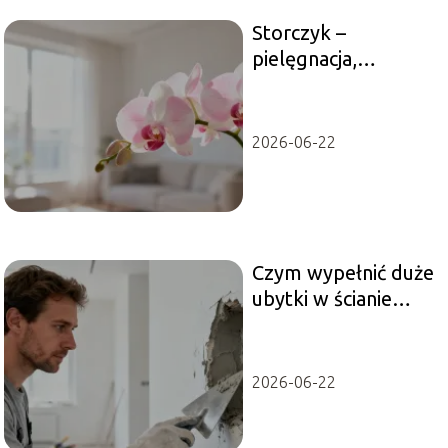
Storczyk –
pielęgnacja,
podlewanie,
stanowisko
2026-06-22
Czym wypełnić duże
ubytki w ścianie
wewnętrznej?
Praktyczny
poradnik
2026-06-22