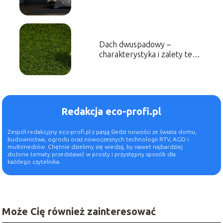
Dach dwuspadowy –
charakterystyka i zalety tego
rozwiązania
Redakcja eco-profi.pl
Zespół redakcyjny eco-profi.pl z pasją śledzi nowości ze świata domu,
budownictwa, ogrodu oraz nowoczesnych technologii RTV, AGD i
multimediów. Chętnie dzielimy się wiedzą, by nawet najbardziej
złożone tematy przedstawić w prosty i przystępny sposób dla
każdego czytelnika.
Może Cię również zainteresować